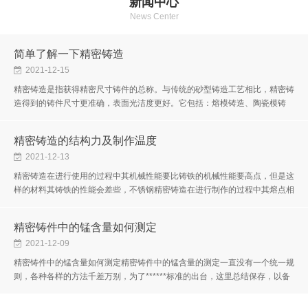
新闻中心
News Center
简单了解一下精密铸造
2021-12-15
精密铸造是指获得精密尺寸铸件的总称。与传统的砂型铸造工艺相比，精密铸
造得到的铸件尺寸更准确，表面光洁度更好。它包括：熔模铸造、陶瓷模铸
造、金属模铸造、压力铸造和消失模铸造。精密铸造也称为失蜡铸造。其产...
精密铸造的结构力及制作温度
2021-12-13
精密铸造在进行使用的过程中其机械性能要比铸铁的机械性能要高点，但是这
样的材料其铸铁的性能会差些，不锈钢精密铸造在进行制作的过程中其熔点相
对于其他的材料来说要高些。精密铸造在进行加工的过程中需要注意的问...
精密铸件中的锰含量如何测定
2021-12-09
精密铸件中的锰含量如何测定精密铸件中的锰含量的测定一直没有一个统一规
则，各种各样的方法千差万别，为了******标准的出台，这里总结保存，以备
不时之需。要测量精密铸件中的Mn，可以找到相关的国标，比如：锰含量
的...