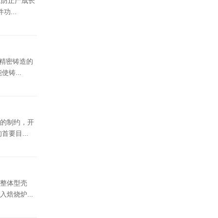
应防止产成长
...
精密铸造的
铸...
的制约，开
要目...
整体型壳
焙烧炉...