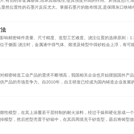
片,有切削非金属基体,毁坏其陆续性,使其强度升高的作用。从强度思忖,
显然位置性的石墨片反应尤大。掌握石墨片的散布情况,是保障灰口铁铸件功
方法
影响精密铸件质量、尺寸精度、造型工艺难度。浇注位置的选择原则：1.
位于侧面:浇注时，金属液中得气体、熔渣及铸型中得砂粒会上浮，有可能使
对精密铸造工业产品的需求不断增高，我国相关企业也开始摆脱国外产品
产品的市场竞争力。自2010年，自主研发已经成为国内铸造企业发展的首
熔性模型，在其上涂覆若干层特制的耐火涂料，经过干燥和硬化形成一个
掉模型，然后把型壳置于砂箱中，在其四周填充干砂造型，朂后将铸型放入