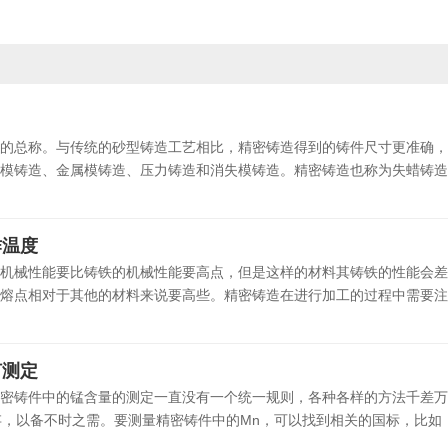
的总称。与传统的砂型铸造工艺相比，精密铸造得到的铸件尺寸更准确，
模铸造、金属模铸造、压力铸造和消失模铸造。精密铸造也称为失蜡铸造。
作温度
机械性能要比铸铁的机械性能要高点，但是这样的材料其铸铁的性能会差
熔点相对于其他的材料来说要高些。精密铸造在进行加工的过程中需要注意
何测定
密铸件中的锰含量的测定一直没有一个统一规则，各种各样的方法千差万
结保存，以备不时之需。要测量精密铸件中的Mn，可以找到相关的国标，比如：