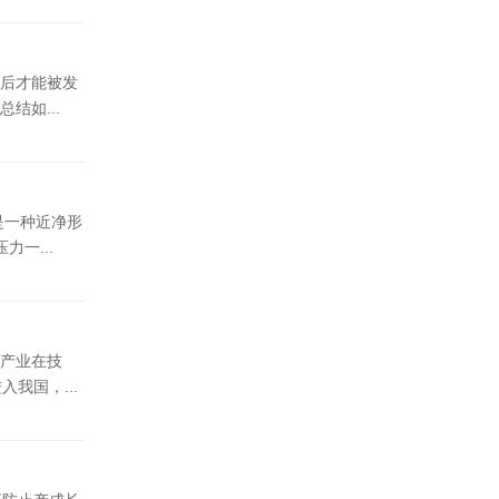
后才能被发
结如...
是一种近净形
一...
产业在技
我国，...