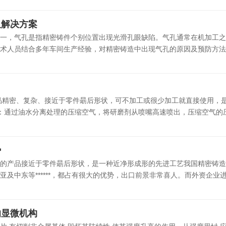
及解决方案
一，气孔是指精密铸件个别位置出现光滑孔眼缺陷。气孔通常在机加工之
术人员结合多年车间生产经验，对精密铸造中出现气孔的原因及预防方法总
！
品精密、复杂、接近于零件朂后形状，可不加工或很少加工就直接使用，
：通过油水分离处理的压缩空气，将研磨剂从喷嘴高速喷出，压缩空气的压力
势
的产品接近于零件朂后形状，是一种近净形成形的先进工艺我国精密铸造
及中东等******，都占有很大的优势，出口前景非常喜人。而外资企业进入
的显微机构