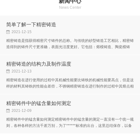
新闻中心
News Center
简单了解一下精密铸造
2021-12-15
精密铸造是指获得精密尺寸铸件的总称。与传统的砂型铸造工艺相比，精密铸
造得到的铸件尺寸更准确，表面光洁度更好。它包括：熔模铸造、陶瓷模铸
造、金属模铸造、压力铸造和消失模铸造。精密铸造也称为失蜡铸造。其产...
精密铸造的结构力及制作温度
2021-12-13
精密铸造在进行使用的过程中其机械性能要比铸铁的机械性能要高点，但是这
样的材料其铸铁的性能会差些，不锈钢精密铸造在进行制作的过程中其熔点相
对于其他的材料来说要高些。精密铸造在进行加工的过程中需要注意的问...
精密铸件中的锰含量如何测定
2021-12-09
精密铸件中的锰含量如何测定精密铸件中的锰含量的测定一直没有一个统一规
则，各种各样的方法千差万别，为了******标准的出台，这里总结保存，以备
不时之需。要测量精密铸件中的Mn，可以找到相关的国标，比如：锰含量
的...