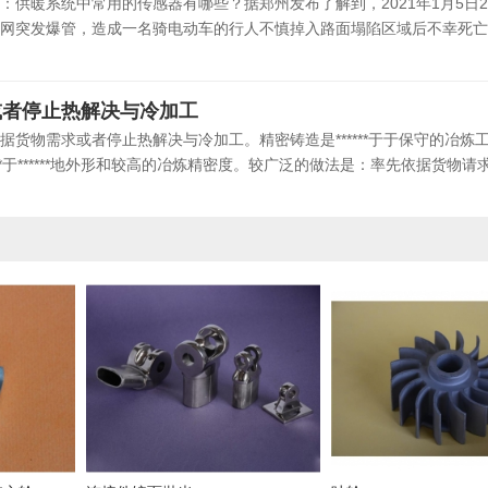
：供暖系统中常用的传感器有哪些？据郑州发布了解到，2021年1月5日2
网突发爆管，造成一名骑电动车的行人不慎掉入路面塌陷区域后不幸死亡，
或者停止热解决与冷加工
货物需求或者停止热解决与冷加工。精密铸造是******于于保守的冶炼
**于******地外形和较高的冶炼精密度。较广泛的做法是：率先依据货物请求设