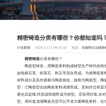
精密铸造分类有哪些？你都知道吗
行业新闻
2020-12-17 08:42:16
来源：
无锡阿尔法精密
精密铸造
分类有哪些？
陶瓷型铸造，用陶瓷浆料制成铸型生产铸件的铸
如电熔石英、锆英石、刚玉等混合而成。为使陶瓷浆
材料成分及其外观都与陶瓷相似，故称为陶瓷型。陶
型：①陶瓷型全由陶瓷浆料浇灌而成。其制作过程是
硬化后起模,经高温焙烧即成为铸型。②采用衬套,在
型。用衬套浇灌陶瓷壳层可以节省大量陶瓷浆料，在生产