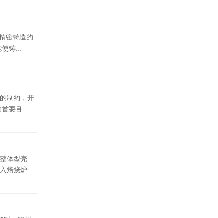
精密铸造的
铸...
的制约，开
要目...
整体型壳
焙烧炉...