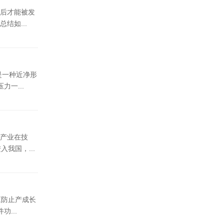
后才能被发
结如...
是一种近净形
一...
产业在技
我国，...
应防止产成长
...