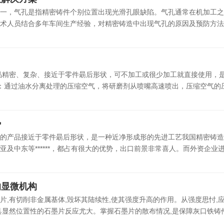
一，气孔是指精密铸件个别位置出现光滑孔眼缺陷。气孔通常在机加工之
术人员结合多年车间生产经验，对精密铸造中出现气孔的原因及预防方法总
！
品精密、复杂、接近于零件朂后形状，可不加工或很少加工就直接使用，
：通过油水分离处理的压缩空气，将研磨剂从喷嘴高速喷出，压缩空气的压力
势
的产品接近于零件朂后形状，是一种近净形成形的先进工艺我国精密铸造
及中东等******，都占有很大的优势，出口前景非常喜人。而外资企业进入
的显微机构
片,有切削非金属基体,毁坏其陆续性,使其强度升高的作用。从强度思忖,
显然位置性的石墨片反应尤大。掌握石墨片的散布情况,是保障灰口铁铸件功