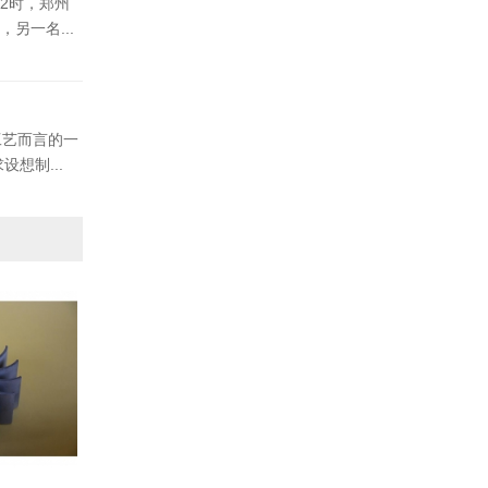
2时，郑州
另一名...
工艺而言的一
想制...