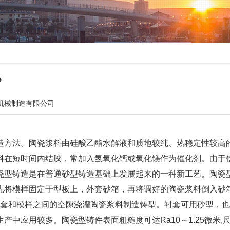
？
机械制造有限公司
造方法。陶瓷浆料由硅酸乙酯水解液和质地较纯、热稳定性较高
料在短时间内结胶，常加入氢氧化钙或氧化镁作为催化剂。由于
瓷型铸造是在普通砂型铸造基础上发展起来的一种新工艺。陶瓷
先将模样固定于型板上，外套砂箱，再将调好的陶瓷浆料倒入砂
衬套和模样之间的空隙浇灌陶瓷浆料制造铸型。衬套可用砂型，
中应用较多。陶瓷型铸件表面粗糙度可达Ra10～1.25微米,