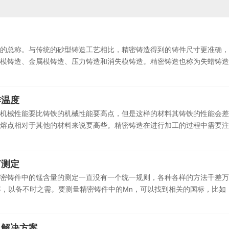
的总称。与传统的砂型铸造工艺相比，精密铸造得到的铸件尺寸更准确，
模铸造、金属模铸造、压力铸造和消失模铸造。精密铸造也称为失蜡铸造。
作温度
机械性能要比铸铁的机械性能要高点，但是这样的材料其铸铁的性能会差
熔点相对于其他的材料来说要高些。精密铸造在进行加工的过程中需要注意
何测定
密铸件中的锰含量的测定一直没有一个统一规则，各种各样的方法千差万
结保存，以备不时之需。要测量精密铸件中的Mn，可以找到相关的国标，比如：
及解决方案