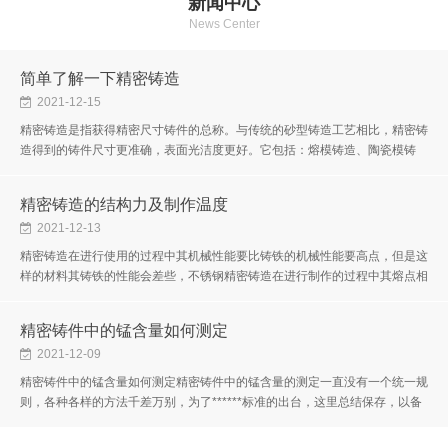
新闻中心
News Center
简单了解一下精密铸造
2021-12-15
精密铸造是指获得精密尺寸铸件的总称。与传统的砂型铸造工艺相比，精密铸
造得到的铸件尺寸更准确，表面光洁度更好。它包括：熔模铸造、陶瓷模铸
造、金属模铸造、压力铸造和消失模铸造。精密铸造也称为失蜡铸造。其产...
精密铸造的结构力及制作温度
2021-12-13
精密铸造在进行使用的过程中其机械性能要比铸铁的机械性能要高点，但是这
样的材料其铸铁的性能会差些，不锈钢精密铸造在进行制作的过程中其熔点相
对于其他的材料来说要高些。精密铸造在进行加工的过程中需要注意的问...
精密铸件中的锰含量如何测定
2021-12-09
精密铸件中的锰含量如何测定精密铸件中的锰含量的测定一直没有一个统一规
则，各种各样的方法千差万别，为了******标准的出台，这里总结保存，以备
不时之需。要测量精密铸件中的Mn，可以找到相关的国标，比如：锰含量
的...