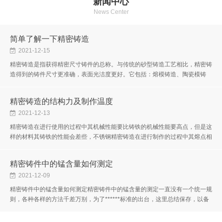
新闻中心
News Center
简单了解一下精密铸造
2021-12-15
精密铸造是指获得精密尺寸铸件的总称。与传统的砂型铸造工艺相比，精密铸
造得到的铸件尺寸更准确，表面光洁度更好。它包括：熔模铸造、陶瓷模铸
造、金属模铸造、压力铸造和消失模铸造。精密铸造也称为失蜡铸造。其产...
精密铸造的结构力及制作温度
2021-12-13
精密铸造在进行使用的过程中其机械性能要比铸铁的机械性能要高点，但是这
样的材料其铸铁的性能会差些，不锈钢精密铸造在进行制作的过程中其熔点相
对于其他的材料来说要高些。精密铸造在进行加工的过程中需要注意的问...
精密铸件中的锰含量如何测定
2021-12-09
精密铸件中的锰含量如何测定精密铸件中的锰含量的测定一直没有一个统一规
则，各种各样的方法千差万别，为了******标准的出台，这里总结保存，以备
不时之需。要测量精密铸件中的Mn，可以找到相关的国标，比如：锰含量
的...