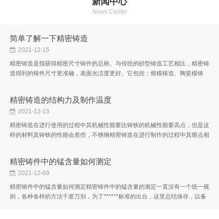
新闻中心
News Center
简单了解一下精密铸造
2021-12-15
精密铸造是指获得精密尺寸铸件的总称。与传统的砂型铸造工艺相比，精密铸
造得到的铸件尺寸更准确，表面光洁度更好。它包括：熔模铸造、陶瓷模铸
造、金属模铸造、压力铸造和消失模铸造。精密铸造也称为失蜡铸造。其产...
精密铸造的结构力及制作温度
2021-12-13
精密铸造在进行使用的过程中其机械性能要比铸铁的机械性能要高点，但是这
样的材料其铸铁的性能会差些，不锈钢精密铸造在进行制作的过程中其熔点相
对于其他的材料来说要高些。精密铸造在进行加工的过程中需要注意的问...
精密铸件中的锰含量如何测定
2021-12-09
精密铸件中的锰含量如何测定精密铸件中的锰含量的测定一直没有一个统一规
则，各种各样的方法千差万别，为了******标准的出台，这里总结保存，以备
不时之需。要测量精密铸件中的Mn，可以找到相关的国标，比如：锰含量
的...