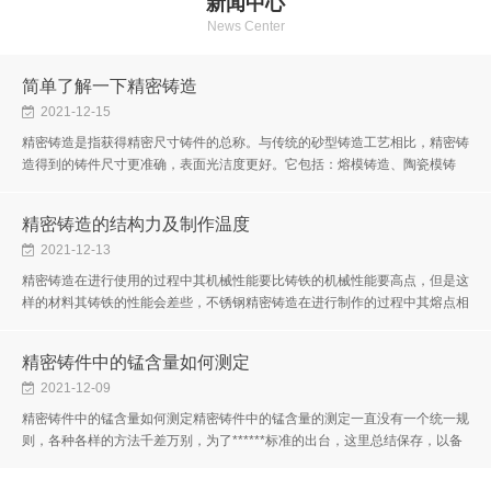
新闻中心
News Center
简单了解一下精密铸造
2021-12-15
精密铸造是指获得精密尺寸铸件的总称。与传统的砂型铸造工艺相比，精密铸
造得到的铸件尺寸更准确，表面光洁度更好。它包括：熔模铸造、陶瓷模铸
造、金属模铸造、压力铸造和消失模铸造。精密铸造也称为失蜡铸造。其产...
精密铸造的结构力及制作温度
2021-12-13
精密铸造在进行使用的过程中其机械性能要比铸铁的机械性能要高点，但是这
样的材料其铸铁的性能会差些，不锈钢精密铸造在进行制作的过程中其熔点相
对于其他的材料来说要高些。精密铸造在进行加工的过程中需要注意的问...
精密铸件中的锰含量如何测定
2021-12-09
精密铸件中的锰含量如何测定精密铸件中的锰含量的测定一直没有一个统一规
则，各种各样的方法千差万别，为了******标准的出台，这里总结保存，以备
不时之需。要测量精密铸件中的Mn，可以找到相关的国标，比如：锰含量
的...