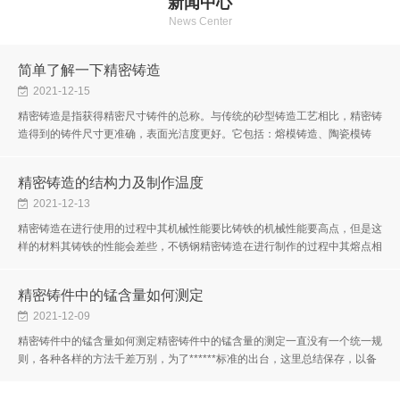
新闻中心
News Center
简单了解一下精密铸造
2021-12-15
精密铸造是指获得精密尺寸铸件的总称。与传统的砂型铸造工艺相比，精密铸
造得到的铸件尺寸更准确，表面光洁度更好。它包括：熔模铸造、陶瓷模铸
造、金属模铸造、压力铸造和消失模铸造。精密铸造也称为失蜡铸造。其产...
精密铸造的结构力及制作温度
2021-12-13
精密铸造在进行使用的过程中其机械性能要比铸铁的机械性能要高点，但是这
样的材料其铸铁的性能会差些，不锈钢精密铸造在进行制作的过程中其熔点相
对于其他的材料来说要高些。精密铸造在进行加工的过程中需要注意的问...
精密铸件中的锰含量如何测定
2021-12-09
精密铸件中的锰含量如何测定精密铸件中的锰含量的测定一直没有一个统一规
则，各种各样的方法千差万别，为了******标准的出台，这里总结保存，以备
不时之需。要测量精密铸件中的Mn，可以找到相关的国标，比如：锰含量
的...