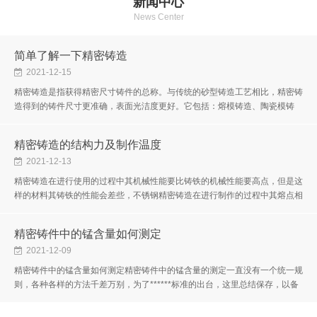
新闻中心
News Center
简单了解一下精密铸造
2021-12-15
精密铸造是指获得精密尺寸铸件的总称。与传统的砂型铸造工艺相比，精密铸
造得到的铸件尺寸更准确，表面光洁度更好。它包括：熔模铸造、陶瓷模铸
造、金属模铸造、压力铸造和消失模铸造。精密铸造也称为失蜡铸造。其产...
精密铸造的结构力及制作温度
2021-12-13
精密铸造在进行使用的过程中其机械性能要比铸铁的机械性能要高点，但是这
样的材料其铸铁的性能会差些，不锈钢精密铸造在进行制作的过程中其熔点相
对于其他的材料来说要高些。精密铸造在进行加工的过程中需要注意的问...
精密铸件中的锰含量如何测定
2021-12-09
精密铸件中的锰含量如何测定精密铸件中的锰含量的测定一直没有一个统一规
则，各种各样的方法千差万别，为了******标准的出台，这里总结保存，以备
不时之需。要测量精密铸件中的Mn，可以找到相关的国标，比如：锰含量
的...